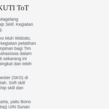
UTI ToT
MMagelang
ip Skill
. Kegiatan
g.
 Eko Muh Widodo,
egiatan pelatihan
impinan bagi Tim
 mahasiswa dalam
i sekarang ini
ingkat dan lebih
ester (SKS) di
h. Soft skill
hip skill dan
arta, yaitu Bono
ning) UIN Sunan