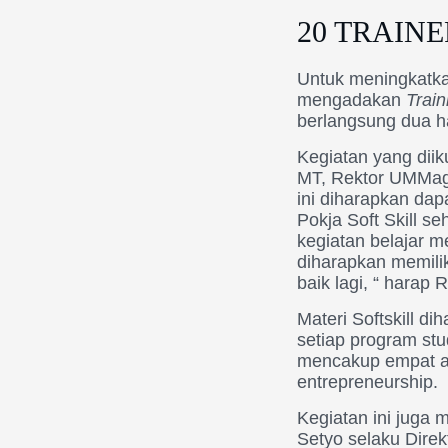
20 TRAIN
Untuk meningkatka
mengadakan
Train
berlangsung dua ha
Kegiatan yang diik
MT, Rektor UMMag
ini diharapkan da
Pokja Soft Skill 
kegiatan belajar m
diharapkan memilik
baik lagi, “ harap R
Materi Softskill 
setiap program stu
mencakup empat aspe
entrepreneurship.
Kegiatan ini juga 
Setyo selaku Dire