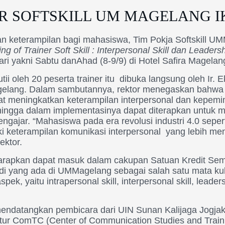
ER SOFTSKILL UM MAGELANG IK
n keterampilan bagi mahasiswa, Tim Pokja Softskill U
ing of Trainer Soft Skill : Interpersonal Skill dan Leadersh
ri yakni Sabtu danAhad (8-9/9) di Hotel Safira Magelan
utii oleh 20 peserta trainer itu dibuka langsung oleh Ir.
elang. Dalam sambutannya, rektor menegaskan bahwa k
pat meningkatkan keterampilan interpersonal dan kepem
sehingga dalam implementasinya dapat diterapkan untuk
engajar. “Mahasiswa pada era revolusi industri 4.0 sepert
i keterampilan komunikasi interpersonal yang lebih men
ektor.
diharapkan dapat masuk dalam cakupan Satuan Kredit Sem
di yang ada di UMMagelang sebagai salah satu mata kulia
k, yaitu intrapersonal skill, interpersonal skill, leaders
mendatangkan pembicara dari UIN Sunan Kalijaga Jogjak
ktur ComTC (Center of Communication Studies and Trai