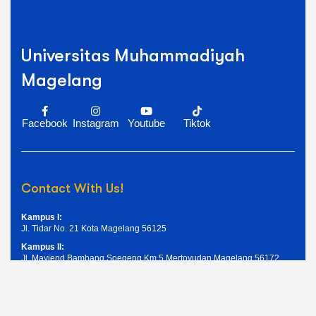
Universitas Muhammadiyah
Magelang
Facebook
Instagram
Youtube
Tiktok
Contact With Us!
Kampus I:
Jl. Tidar No. 21 Kota Magelang 56125
Kampus II:
Jl. Mayjend Bambang Soegeng Km.5 Mertoyudan Magelang 56172
Telpon: (0293) 326945
Email: humas@unimma.ac.id