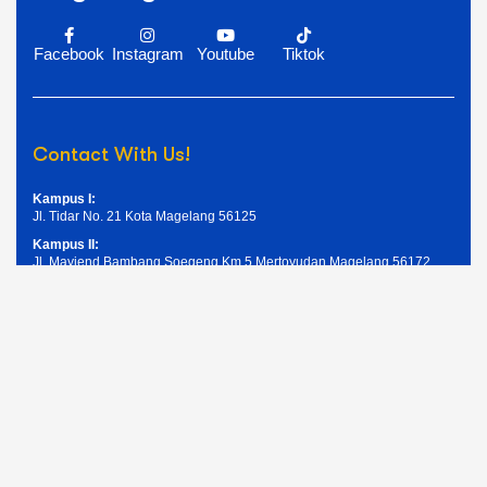
Facebook
Instagram
Youtube
Tiktok
Contact With Us!
Kampus I:
Jl. Tidar No. 21 Kota Magelang 56125
Kampus II:
Jl. Mayjend Bambang Soegeng Km.5 Mertoyudan Magelang 56172
Telpon: (0293) 326945
Email: humas@unimma.ac.id
Services Quick Links
Pendaftaran Mahasiswa Baru