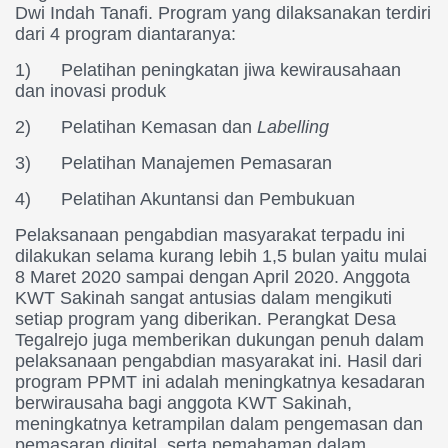
Dwi
I
ndah Tanafi. Program yang dilaksanakan
terdiri
dari 4 program diantaranya:
1)
Pelatihan peningkatan jiwa kewirausahaan
dan inovasi
produk
2)
Pelatihan Kemasan dan
Labelling
3)
Pelatihan Manajemen
Pemasaran
4)
Pelatihan Akuntansi dan Pembukuan
Pelaksanaan
pengabdian
masyarakat
terpadu
ini
dilakukan
selama
kurang
lebih 1,5
bulan
yaitu
mulai
8 Maret 2020 sampai
dengan April 2020.
Anggota
KWT Sakinah
sangat
antusias
dalam
mengikuti
setiap program yang diberikan. Perangkat
Desa
Tegalrejo
juga
memberikan
dukungan
penuh
dalam
pelaksanaan
pengabdian
masyarakat
ini. Hasil
dari
program PPMT ini
adalah
meningkatnya
kesadaran
berwirausaha
bagi
anggota KWT Sakinah,
meningkatnya
ketrampilan
dalam
pengemasan
dan
pemasaran
digital,
serta
pemahaman
dalam