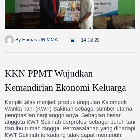
By
Humas UNIMMA
14 Jul 20
KKN PPMT Wujudkan
Kemandirian Ekonomi Keluarga
Keripik
talas
menjadi
produk
unggulan
Kelompok
Wanita Tani (
KWT
)
Sakinah
sebagai
sumber
utama
penghasilan
bagi
anggotanya. Sebagian
besar
anggota KWT Sakinah
berprofesi
sebagai
buruh
tani
dan
ibu
rumah
tangga. Permasalahan yang dihadapi
KWT Sakinah
terkadang
tidak
dapat
memenuhi