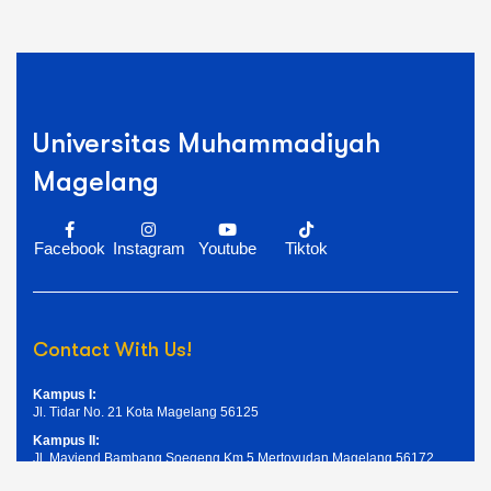
Universitas Muhammadiyah
Magelang
Facebook
Instagram
Youtube
Tiktok
Contact With Us!
Kampus I:
Jl. Tidar No. 21 Kota Magelang 56125
Kampus II:
Jl. Mayjend Bambang Soegeng Km.5 Mertoyudan Magelang 56172
Telpon: (0293) 326945