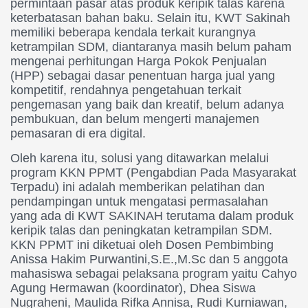
permintaan
pasar
atas
produk
keripik
talas
karena
keterbatasan
bahan
baku. Selain
itu, KWT Sakinah
memiliki
beberapa
kendala
terkait
kurangnya
ketrampilan SDM, diantaranya
masih
belum
paham
mengenai
perhitungan
Harga Pokok Penjualan
(
HPP
)
sebagai
dasar
penentuan
harga
jual yang
kompetitif, rendahnya
pengetahuan
terkait
pengemasan yang baik
dan
kreatif, belum
adanya
pembukuan, dan
belum
mengerti
manajemen
pemasaran di era digital.
Oleh
karena
itu, solusi yang ditawarkan
melalui
program KKN PPMT (Pengabdian
Pada
Masyarakat
Terpadu) ini
adalah
memberikan
pelatihan
dan
pendampingan
untuk
mengatasi
permasalahan
yang ada di KWT SAKINAH terutama
dalam
produk
keripik
talas
dan
peningkatan
ketrampilan SDM.
KKN PPMT ini
diketuai
oleh
Dosen
Pembimbing
Anissa Hakim Purwantini,S.E.,M.Sc
dan 5 anggota
mahasiswa
sebagai
pelaksana program yaitu
Cahyo
A
g
ung
Hermawan (
k
oordinator), Dhea
S
iswa
Nugraheni, Maulida
Rifka
Annisa, Rudi Kurniawan,