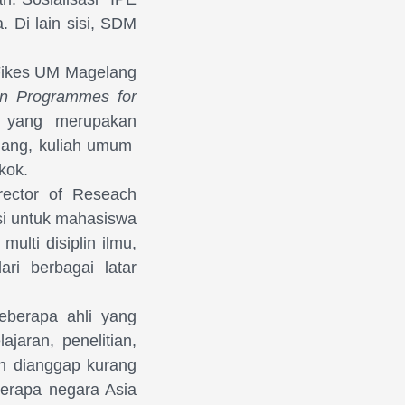
 Di lain sisi, SDM
Fikes UM Magelang
on Programmes for
a yang merupakan
lang, kuliah umum
kok.
rector of Reseach
si untuk mahasiswa
multi disiplin ilmu,
ri berbagai latar
beberapa ahli yang
jaran, penelitian,
ah dianggap kurang
berapa negara Asia