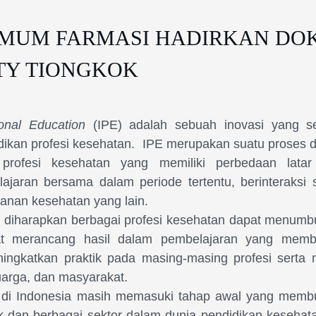
UMUM FARMASI HADIRKAN DO
TY TIONGKOK
ional Education
(IPE) adalah
sebuah inovasi yang se
dikan profesi kesehatan.
IPE
merupakan
suatu proses 
profesi kesehatan yang memiliki perbedaan latar 
jaran bersama dalam periode tertentu, berinteraksi s
anan kesehatan yang lain
.
E
diharapkan berbagai profesi kesehatan dapat menu
pat merancang hasil dalam pembelajaran yang memb
ningkatkan praktik pada masing-masing profesi
serta
luarga, dan masyarakat
.
di Indonesia
masih
m
e
masuki taha
p
awal yang membu
ak dan berbagai sektor dalam dunia pendidikan kesehata