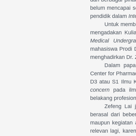
belum mencapai se
pendidik dalam
Int
Untuk membu
mengadakan Kuli
Medical Undergr
mahasiswa Prodi 
menghadirkan Dr. Z
Dalam papar
Center for Pharma
D3 atau S1 Ilmu K
concern
pada ilmu
belakang profesion
Zefeng Lai
berasal dari bebe
maupun kegiatan a
relevan lagi, kar