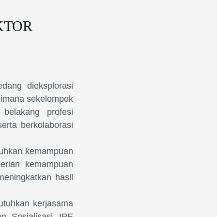
KTOR
dang dieksplorasi
dimana sekelompok
belakang profesi
erta berkolaborasi
mbuhkan kemampuan
er
i
an kemampuan
meningkatkan hasil
tuhkan kerjasama
n. Sosialisasi IPE