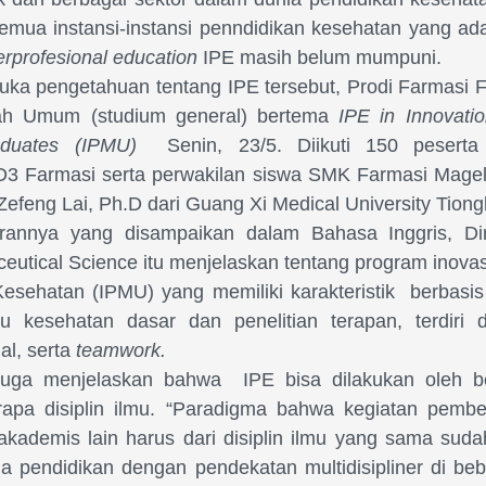
mua instansi-instansi penndidikan kesehatan yang ada.
erprofesional education
IPE masih belum mumpuni.
ka pengetahuan tentang IPE tersebut, Prodi Farmasi 
ah Umum (studium general) bertema
IPE in Innovati
aduates (IPMU)
Senin, 23/5. Diikuti 150 pesert
D3 Farmasi serta perwakilan siswa SMK Farmasi Mage
efeng Lai, Ph.D dari Guang Xi Medical University Tiong
annya yang disampaikan dalam Bahasa Inggris, Di
ceutical Science itu menjelaskan tentang program inova
esehatan (IPMU) yang memiliki karakteristik
berbasis 
 kesehatan dasar dan penelitian terapan, terdiri da
al, serta
teamwork.
 juga menjelaskan bahwa
IPE
bisa dilakukan oleh 
rapa disiplin ilmu. “Paradigma bahwa kegiatan pembela
kademis lain harus dari disiplin ilmu yang sama sud
ena pendidikan dengan pendekatan multidisipliner di be