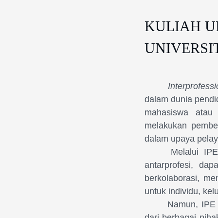
KULIAH 
UNIVERSI
Interprofess
dalam dunia pendi
mahasiswa atau 
melakukan pembela
dalam upaya pelay
Melalui IP
antarprofesi, da
berkolaborasi, me
untuk individu, ke
Namun, IPE 
dari berbagai pih