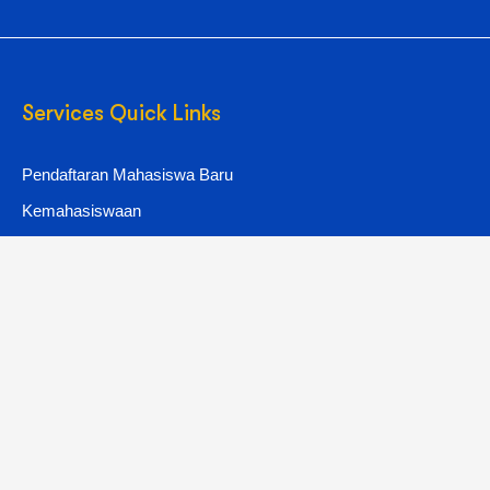
Services Quick Links
Pendaftaran Mahasiswa Baru
Kemahasiswaan
Layanan Akademik
Layanan Keuangan
Layanan ICT UNIMMA
Copyright © 2025 All Rights Reserved.