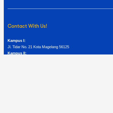
Contact With Us!
Kampus I:
Jl. Tidar No. 21 Kota Magelang 56125
Kampus II:
Jl. Mayjend Bambang Soegeng Km.5 Mertoyudan Magelang
56172
Telpon: (0293) 326945
Email: humas@unimma.ac.id