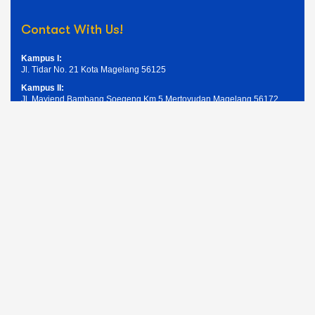
Contact With Us!
Kampus I:
Jl. Tidar No. 21 Kota Magelang 56125
Kampus II:
Jl. Mayjend Bambang Soegeng Km.5 Mertoyudan Magelang 56172
Telpon: (0293) 326945
Email: humas@unimma.ac.id
Services Quick Links
Pendaftaran Mahasiswa Baru
Kemahasiswaan
Layanan Akademik
Layanan Keuangan
Layanan ICT UNIMMA