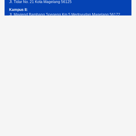
Jl. Tidar No. 21 Kota Magelang 56125
Kampus II:
Jl. Mayjend Bambang Soegeng Km.5 Mertoyudan Magelang 56172
Telpon: (0293) 326945
Email: humas@unimma.ac.id
Services Quick Links
Pendaftaran Mahasiswa Baru
Kemahasiswaan
Layanan Akademik
Layanan Keuangan
Layanan ICT UNIMMA