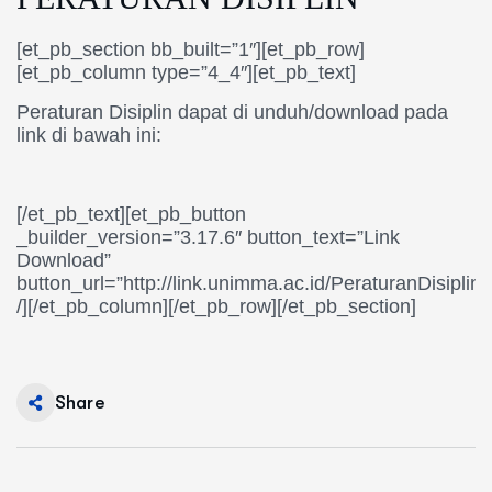
[et_pb_section bb_built=”1″][et_pb_row]
[et_pb_column type=”4_4″][et_pb_text]
Peraturan Disiplin dapat di unduh/download pada
link di bawah ini:
[/et_pb_text][et_pb_button
_builder_version=”3.17.6″ button_text=”Link
Download”
button_url=”http://link.unimma.ac.id/PeraturanDisiplin”
/][/et_pb_column][/et_pb_row][/et_pb_section]
Share