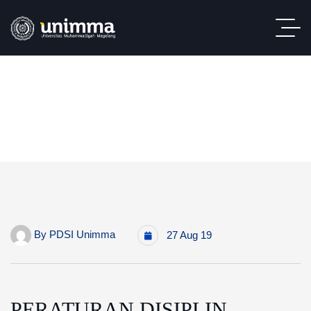
By
PDSI Unimma
27 Aug 19
PERATURAN DISIPLIN