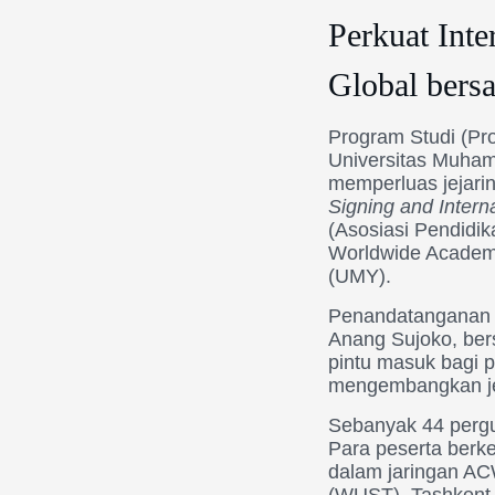
Perkuat Int
Global be
Program Studi (Pro
Universitas Muha
memperluas jejarin
Signing and Inter
(Asosiasi Pendidik
Worldwide Academi
(UMY).
Penandatanganan 
Anang Sujoko, ber
pintu masuk bagi 
mengembangkan jeja
Sebanyak 44 pergu
Para peserta berke
dalam jaringan AC
(WUST), Tashkent U