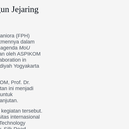
un Jejaring
maniora (FPH)
itmennya dalam
am agenda
MoU
kan oleh ASPIKOM
aboration in
diyah Yogyakarta
M, Prof. Dr.
an ini menjadi
untuk
anjutan.
kegiatan tersebut.
tas internasional
 Technology
y, Silk Road