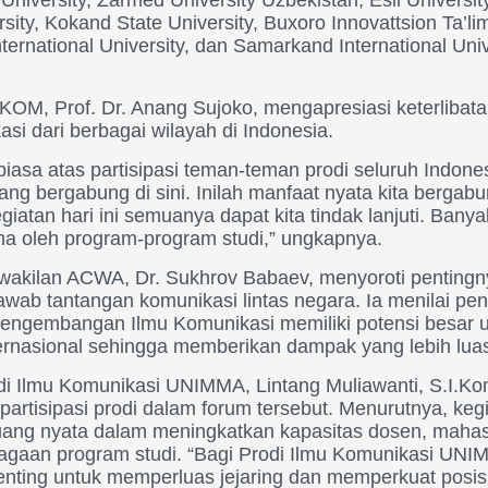
rsity, Kokand State University, Buxoro Innovattsion Ta’li
International University, dan Samarkand International Univ
M, Prof. Dr. Anang Sujoko, mengapresiasi keterlibatan
asi dari berbagai wilayah di Indonesia.
biasa atas partisipasi teman-teman prodi seluruh Indones
ang bergabung di sini. Inilah manfaat nyata kita berga
iatan hari ini semuanya dapat kita tindak lanjuti. Bany
ma oleh program-program studi,” ungkapnya.
rwakilan ACWA, Dr. Sukhrov Babaev, menyoroti pentingn
awab tantangan komunikasi lintas negara. Ia menilai p
gembangan Ilmu Komunikasi memiliki potensi besar un
nternasional sehingga memberikan dampak yang lebih lua
i Ilmu Komunikasi UNIMMA, Lintang Muliawanti, S.I.Ko
partisipasi prodi dalam forum tersebut. Menurutnya, keg
ang nyata dalam meningkatkan kapasitas dosen, mahas
gaan program studi. “Bagi Prodi Ilmu Komunikasi UNIM
enting untuk memperluas jejaring dan memperkuat posis