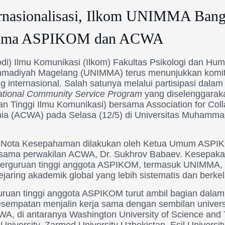
ernasionalisasi, Ilkom UNIMMA Bang
rsama ASPIKOM dan ACWA
di) Ilmu Komunikasi (Ilkom) Fakultas Psikologi dan Hu
mmadiyah Magelang (UNIMMA) terus menunjukkan kom
g internasional. Salah satunya melalui partisipasi dal
national Community Service Program
yang diselenggara
an Tinggi Ilmu Komunikasi) bersama Association for Coll
a (ACWA) pada Selasa (12/5) di Universitas Muhamma
Nota Kesepahaman dilakukan oleh Ketua Umum ASPIKO
sama perwakilan ACWA, Dr. Sukhrov Babaev. Kesepakat
perguruan tinggi anggota ASPIKOM, termasuk UNIMMA, 
ring akademik global yang lebih sistematis dan berkel
ruan tinggi anggota ASPIKOM turut ambil bagian dalam 
sempatan menjalin kerja sama dengan sembilan universi
WA, di antaranya Washington University of Science and
niversity, Zarmed University Uzbekistan, Esil Universit