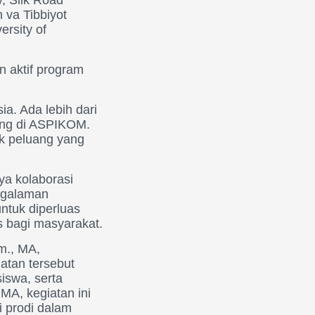
m va Tibbiyot
ersity of
 aktif program
ia. Ada lebih dari
bung di ASPIKOM.
ak peluang yang
ya kolaborasi
engalaman
tuk diperluas
s bagi masyarakat.
m., MA,
iatan tersebut
iswa, serta
MA, kegiatan ini
i prodi dalam