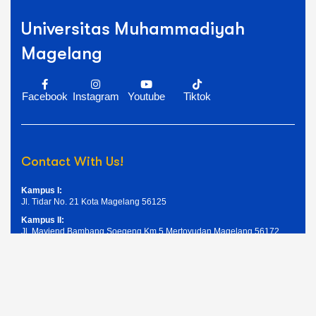
Universitas Muhammadiyah
Magelang
Facebook
Instagram
Youtube
Tiktok
Contact With Us!
Kampus I:
Jl. Tidar No. 21 Kota Magelang 56125
Kampus II:
Jl. Mayjend Bambang Soegeng Km.5 Mertoyudan Magelang 56172
Telpon: (0293) 326945
Email: humas@unimma.ac.id