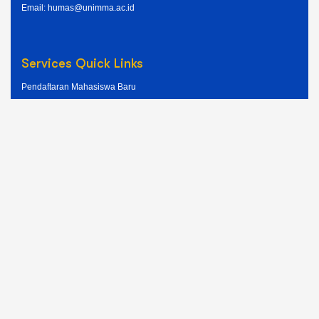
Email: humas@unimma.ac.id
Services Quick Links
Pendaftaran Mahasiswa Baru
Kemahasiswaan
Layanan Akademik
Layanan Keuangan
Layanan ICT UNIMMA
UNIMMA Berdampak
Copyright © 2025 All Rights Reserved.