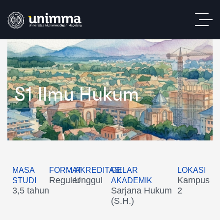
S1 Ilmu Hukum
MASA
FORMAT
AKREDITASI
GELAR
LOKASI
Reguler
Unggul
Kampus
STUDI
AKADEMIK
3,5 tahun
Sarjana Hukum
2
(S.H.)