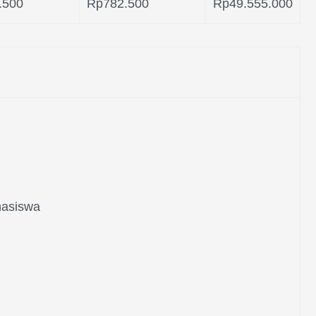
.500
Rp782.500
Rp49.555.000
hasiswa