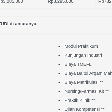
p3.285.000
Rp3.285.000
Rp782
DI di antaranya:
Modul Praktikum
Kunjungan Industri
Biaya TOEFL
Biaya Baitul Arqam Ma
Biaya Matrikulasi **
Nursing/Farmasi Kit **
Praktik Klinik **
Ujian Kompetensi **