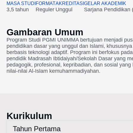
MASA STUDI
FORMAT
AKREDITASI
GELAR AKADEMIK
3,5 tahun
Reguler
Unggul
Sarjana Pendidikan (
Gambaran Umum
Program Studi PGMI UNIMMA bertujuan menjadi pu
pendidikan dasar yang unggul dan Islami, khususny
berbasis teknologi adaptif. Program ini berfokus pa
pendidik Madrasah Ibtidaiyah/Sekolah Dasar yang me
pedagogik, profesional, kepribadian, dan sosial yang
nilai-nilai Al-Islam kemuhammadiyahan.
Kurikulum
Tahun Pertama