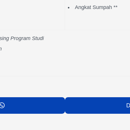
Angkat Sumpah **
asing Program Studi
n
D