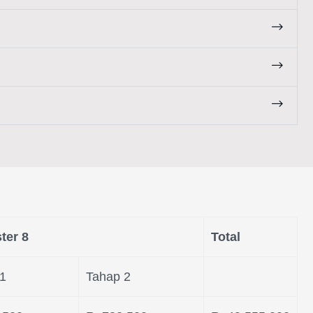
ter 8
Total
1
Tahap 2