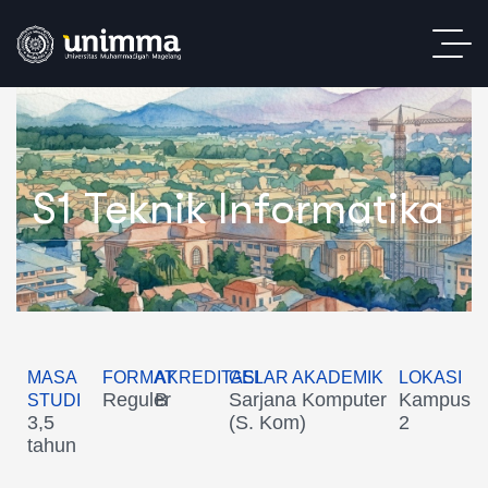
S1 Teknik Informatika
MASA
FORMAT
AKREDITASI
GELAR AKADEMIK
LOKASI
Reguler
B
Sarjana Komputer
Kampus
STUDI
3,5
(S. Kom)
2
tahun