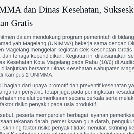
IMMA dan Dinas Kesehatan, Suksesk
an Gratis
itmen dalam mendukung program pemerintah di bidang 
mmadiyah Magelang (UNIMMA) bekerja sama dengan Di
n Magelang menggelar kegiatan Cek Kesehatan Gratis 
 dan tenaga kependidikan. Kegiatan ini dilaksanakan se
as Kesehatan Kota Magelang pada Rabu (10/6) di Audi
dilanjutkan bersama Dinas Kesehatan Kabupaten Mage
 di Kampus 2 UNIMMA.
i bagian dari upaya promotif dan preventif kesehatan y
anganan penyakit, tetapi juga pada peningkatan kesad
ehatan melalui pemeriksaan secara berkala serta melaku
aktor risiko penyakit pada usia produktif.
rsebut, peserta memperoleh berbagai layanan pemeriks
iksaan tekanan darah, pemeriksaan gula darah, pengukur
skrining faktor risiko penyakit tidak menular, skrining k
tasi Kesehatan serta rekomendasi tindak lanjut yang di