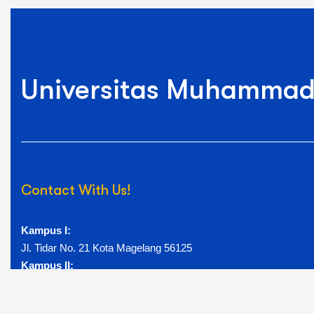
Universitas Muhammad
Contact With Us!
Kampus I:
Jl. Tidar No. 21 Kota Magelang 56125
Kampus II:
Jl. Mayjend Bambang Soegeng Km.5 Mertoyudan Magelang
56172