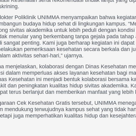
krining.
, dokter Poliklinik UNIMMA menyampaikan bahwa kegiatan
bangun budaya hidup sehat di lingkungan kampus. “Mel
ng sivitas akademika untuk lebih peduli dengan kondis
idak menular yang berkembang tanpa gejala pada tahap 
di sangat penting. Kami juga berharap kegiatan ini dapa
elakukan pemeriksaan kesehatan secara berkala dan 
lam aktivitas sehari-hari,” ujarnya.
Nina menjelaskan, kolaborasi dengan Dinas Kesehatan me
tansi dalam memperluas akses layanan kesehatan bagi m
nas Kesehatan ini menjadi bentuk kolaborasi bersama 
t dan peningkatan kualitas hidup sivitas akademika. K
apat terus berlanjut dan memberikan manfaat yang lebih
ggaraan Cek Kesehatan Gratis tersebut, UNIMMA meneg
m mendukung terwujudnya kampus sehat yang tidak han
etapi juga memperhatikan kualitas hidup dan kesejahtera