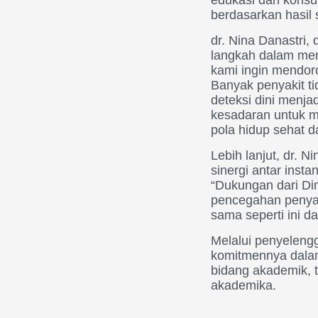
berdasarkan hasil s
dr. Nina Danastri
langkah dalam mem
kami ingin mendoro
Banyak penyakit t
deteksi dini menja
kesadaran untuk m
pola hidup sehat da
Lebih lanjut, dr. 
sinergi antar ins
“Dukungan dari Di
pencegahan penyaki
sama seperti ini d
Melalui penyelen
komitmennya dala
bidang akademik, t
akademika.