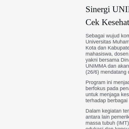
Sinergi UN
Cek Kesehat
Sebagai wujud kom
Universitas Muha
Kota dan Kabupate
mahasiswa, dosen,
yakni bersama Din
UNIMMA dan akan 
(26/6) mendatang
Program ini menjad
berfokus pada pen
untuk menjaga kes
terhadap berbagai f
Dalam kegiatan te
antara lain pemer
massa tubuh (IMT), 
edukasi dan konsul