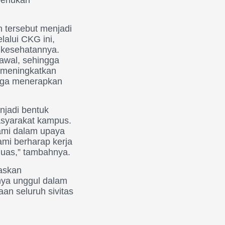
 tersebut menjadi
alui CKG ini,
i kesehatannya.
awal, sehingga
t meningkatkan
juga menerapkan
njadi bentuk
asyarakat kampus.
kami dalam upaya
ami berharap kerja
 luas,” tambahnya.
askan
ya unggul dalam
an seluruh sivitas