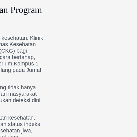
an Program
kesehatan, Klinik
nas Kesehatan
(CKG) bagi
cara bertahap,
torium Kampus 1
lang pada Jumat
ang tidak hanya
aran masyarakat
kan deteksi dini
aan kesehatan,
an status indeks
esehatan jiwa,
perlukan