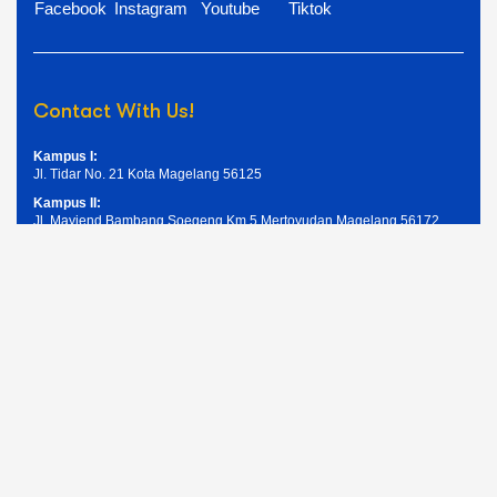
Facebook
Instagram
Youtube
Tiktok
Contact With Us!
Kampus I:
Jl. Tidar No. 21 Kota Magelang 56125
Kampus II:
Jl. Mayjend Bambang Soegeng Km.5 Mertoyudan Magelang 56172
Telpon: (0293) 326945
Email: humas@unimma.ac.id
Services Quick Links
Pendaftaran Mahasiswa Baru
Kemahasiswaan
Layanan Akademik