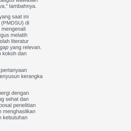
ya,” tambahnya.
ang saat ini
l (PMDSU) di
k mengenali
igus melatih
h literatur
 gap
yang relevan.
ih kokoh dan
 pertanyaan
 menyusun kerangka
nergi dengan
ng sehat dan
osal penelitian
n menghasilkan
n kebutuhan