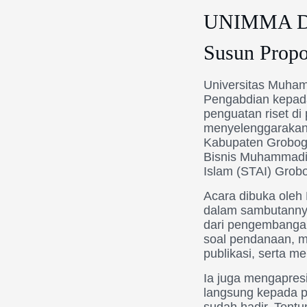
UNIMMA Dam
Susun Propo
Universitas Muha
Pengabdian kepad
penguatan riset di
menyelenggarakan 
Kabupaten Grobogan
Bisnis Muhammadiy
Islam (STAI) Grob
Acara dibuka ole
dalam sambutannya
dari pengembangan
soal pendanaan, m
publikasi, serta m
Ia juga mengapre
langsung kepada p
sudah hadir. Tent