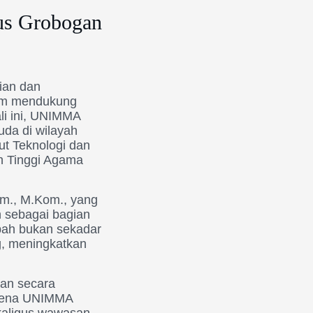
s Grobogan
ian dan
lam mendukung
ali ini, UNIMMA
da di wilayah
ut Teknologi dan
h Tinggi Agama
m., M.Kom., yang
 sebagai bagian
bah bukan sekadar
g, meningkatkan
an secara
karena UNIMMA
ekaligus wawasan