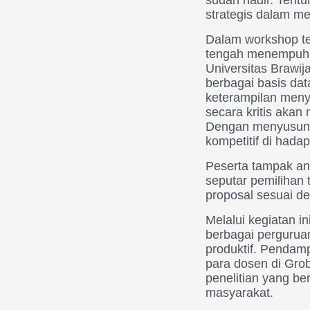
strategis dalam m
Dalam workshop te
tengah menempuh 
Universitas Brawi
berbagai basis dat
keterampilan men
secara kritis aka
Dengan menyusun st
kompetitif di hadap
Peserta tampak an
seputar pemilihan 
proposal sesuai d
Melalui kegiatan 
berbagai pergurua
produktif. Pendamp
para dosen di Gro
penelitian yang 
masyarakat.