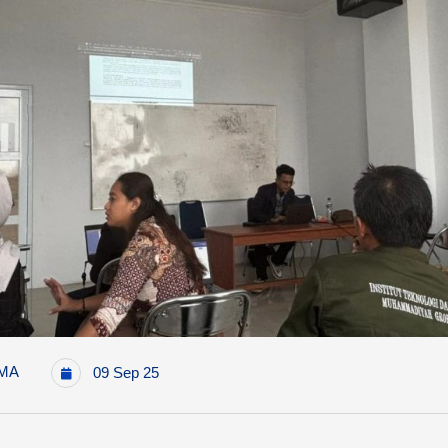
MA
09 Sep 25