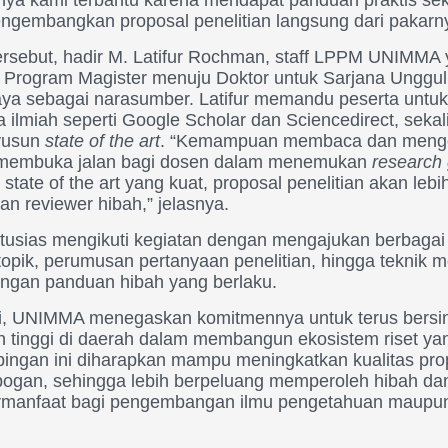
engembangkan proposal penelitian langsung dari pakarn
rsebut, hadir M. Latifur Rochman, staff LPPM UNIMMA y
Program Magister menuju Doktor untuk Sarjana Unggu
jaya sebagai narasumber. Latifur memandu peserta untu
a ilmiah seperti Google Scholar dan Sciencedirect, sekal
yusun
state of the art
. “Kemampuan membaca dan mengola
n membuka jalan bagi dosen dalam menemukan
research
ate of the art yang kuat, proposal penelitian akan leb
an reviewer hibah,” jelasnya.
tusias mengikuti kegiatan dengan mengajukan berbagai
topik, perumusan pertanyaan penelitian, hingga teknik
engan panduan hibah yang berlaku.
ini, UNIMMA menegaskan komitmennya untuk terus bersi
n tinggi di daerah dalam membangun ekosistem riset ya
ingan ini diharapkan mampu meningkatkan kualitas prop
bogan, sehingga lebih berpeluang memperoleh hibah da
bermanfaat bagi pengembangan ilmu pengetahuan maupu