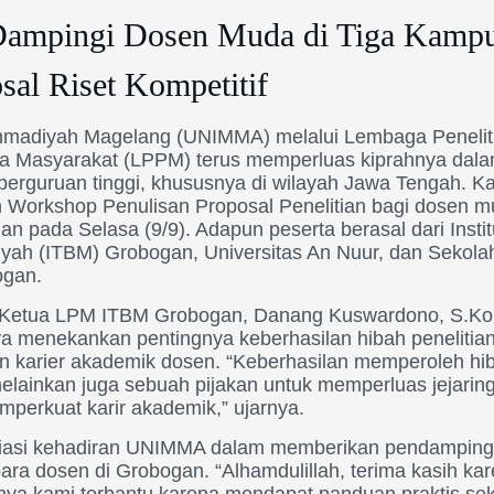
pingi Dosen Muda di Tiga Kampu
sal Riset Kompetitif
mmadiyah Magelang (UNIMMA) melalui Lembaga Penelit
a Masyarakat (LPPM) terus memperluas kiprahnya da
 perguruan tinggi, khususnya di wilayah Jawa Tengah. K
Workshop Penulisan Proposal Penelitian bagi dosen mu
 pada Selasa (9/9). Adapun peserta berasal dari Instit
ah (ITBM) Grobogan, Universitas An Nuur, dan Sekola
ogan.
h Ketua LPM ITBM Grobogan, Danang Kuswardono, S.Ko
 menekankan pentingnya keberhasilan hibah penelitian
 karier akademik dosen. “Keberhasilan memperoleh hi
elainkan juga sebuah pijakan untuk memperluas jejarin
emperkuat karir akademik,” ujarnya.
siasi kehadiran UNIMMA dalam memberikan pendamping
ara dosen di Grobogan. “Alhamdulillah, terima kasih 
unya kami terbantu karena mendapat panduan praktis s