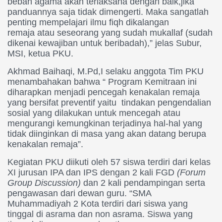
beban agama akan terlaksana dengan baik,jika
panduannya saja tidak dimengerti. Maka sangatlah
penting mempelajari ilmu fiqh dikalangan
remaja atau seseorang yang sudah mukallaf (sudah
dikenai kewajiban untuk beribadah),” jelas Subur,
MSI, ketua PKU.
Akhmad Baihaqi, M.Pd,I selaku anggota Tim PKU
menambahakan bahwa “ Program Kemitraan ini
diharapkan menjadi pencegah kenakalan remaja
yang bersifat preventif yaitu tindakan pengendalian
sosial yang dilakukan untuk mencegah atau
mengurangi kemungkinan terjadinya hal-hal yang
tidak diinginkan di masa yang akan datang berupa
kenakalan remaja”.
Kegiatan PKU diikuti oleh 57 siswa terdiri dari kelas
XI jurusan IPA dan IPS dengan 2 kali FGD
(Forum
Group Discussion)
dan 2 kali pendampingan serta
pengawasan dari dewan guru. “SMA
Muhammadiyah 2 Kota terdiri dari siswa yang
tinggal di asrama dan non asrama. Siswa yang