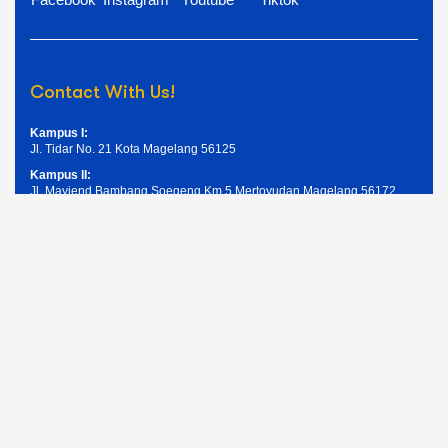
Contact With Us!
Kampus I:
Jl. Tidar No. 21 Kota Magelang 56125
Kampus II:
Jl. Mayjend Bambang Soegeng Km.5 Mertoyudan Magelang 56172
Telpon: (0293) 326945
Email: humas@unimma.ac.id
Services Quick Links
Pendaftaran Mahasiswa Baru
Kemahasiswaan
Layanan Akademik