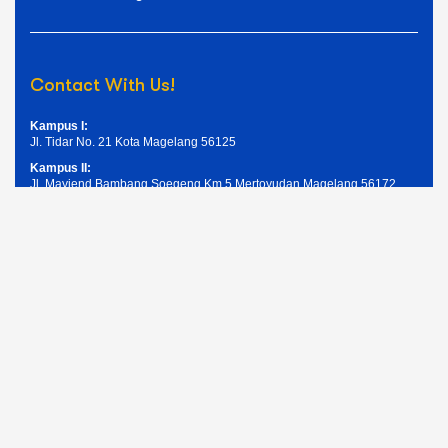
Contact With Us!
Kampus I:
Jl. Tidar No. 21 Kota Magelang 56125
Kampus II:
Jl. Mayjend Bambang Soegeng Km.5 Mertoyudan Magelang 56172
Telpon: (0293) 326945
Email: humas@unimma.ac.id
Services Quick Links
Pendaftaran Mahasiswa Baru
Kemahasiswaan
Layanan Akademik