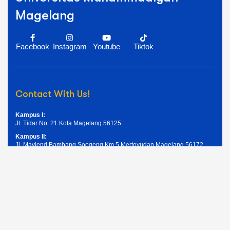
Magelang
Facebook
Instagram
Youtube
Tiktok
Contact With Us!
Kampus I:
Jl. Tidar No. 21 Kota Magelang 56125
Kampus II:
Jl. Mayjend Bambang Soegeng Km.5 Mertoyudan Magelang 56172
Telpon: (0293) 326945
Email: humas@unimma.ac.id
Services Quick Links