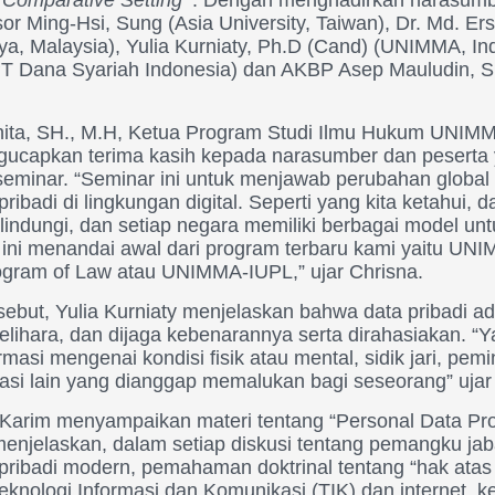
or Ming-Hsi, Sung (Asia University, Taiwan), Dr. Md. Er
aya, Malaysia), Yulia Kurniaty, Ph.D (Cand) (UNIMMA, In
(PT Dana Syariah Indonesia) dan AKBP Asep Mauludin, S
ita, SH., M.H, Ketua Program Studi Ilmu Hukum UNIM
capkan terima kasih kepada narasumber dan peserta 
eminar. “Seminar ini untuk menjawab perubahan global
ribadi di lingkungan digital. Seperti yang kita ketahui, d
dilindungi, dan setiap negara memiliki berbagai model un
r ini menandai awal dari program terbaru kami yaitu UNI
gram of Law atau UNIMMA-IUPL,” ujar Chrisna.
ebut, Yulia Kurniaty menjelaskan bahwa data pribadi ad
elihara, dan dijaga kebenarannya serta dirahasiakan. “
rmasi mengenai kondisi fisik atau mental, sidik jari, pe
asi lain yang dianggap memalukan bagi seseorang” ujar 
 Karim menyampaikan materi tentang “Personal Data Pro
 menjelaskan, dalam setiap diskusi tentang pemangku j
pribadi modern, pemahaman doktrinal tentang “hak atas p
eknologi Informasi dan Komunikasi (TIK) dan internet,