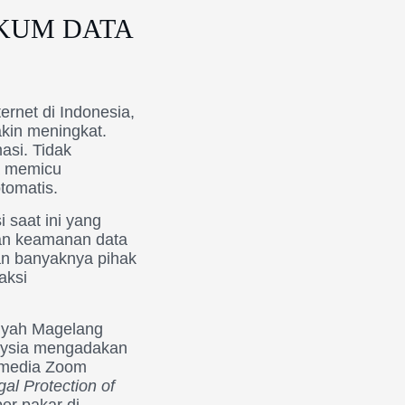
KUM DATA
ernet di Indonesia,
kin meningkat.
asi. Tidak
a memicu
tomatis.
 saat ini yang
gan keamanan data
kan banyaknya pihak
aksi
iyah Magelang
laysia mengadakan
i media Zoom
al Protection of
r pakar di