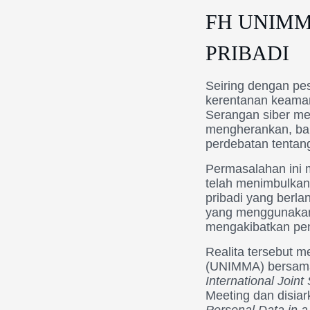
FH UNIMM
PRIBADI
Seiring dengan pes
kerentanan keaman
Serangan siber mer
mengherankan, ba
perdebatan tentan
Permasalahan ini m
telah menimbulkan
pribadi yang berla
yang menggunakan 
mengakibatkan pen
Realita tersebut
(UNIMMA) bersama 
International Joint
Meeting dan disiar
Personal Data in a