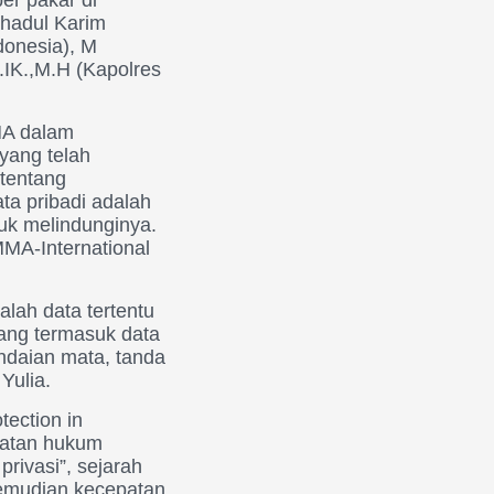
shadul Karim
donesia), M
.IK.,M.H (Kapolres
MA dalam
yang telah
 tentang
ata pribadi adalah
tuk melindunginya.
MMA-International
alah data tertentu
Yang termasuk data
mindaian mata, tanda
Yulia.
tection in
abatan hukum
rivasi”, sejarah
 kemudian kecepatan