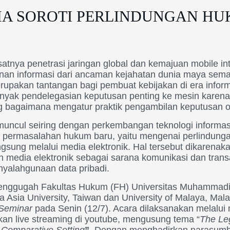
A SOROTI PERLINDUNGAN HU
atnya penetrasi jaringan global dan kemajuan mobile int
an informasi dari ancaman kejahatan dunia maya sema
upakan tantangan bagi pembuat kebijakan di era inform
nyak pendelegasian keputusan penting ke mesin karen
g bagaimana mengatur praktik pengambilan keputusan o
uncul seiring dengan perkembangan teknologi informasi
 permasalahan hukum baru, yaitu mengenai perlindun
ngsung melalui media elektronik. Hal tersebut dikarena
media elektronik sebagai sarana komunikasi dan trans
yalahgunaan data pribadi.
 menggugah Fakultas Hukum (FH) Universitas Muhammad
Asia University, Taiwan dan University of Malaya, Ma
Seminar
pada Senin (12/7). Acara dilaksanakan melalu
kan live streaming di youtube, mengusung tema “
The Leg
 Comparative Setting
”
. Dengan menghadirkan narasumbe