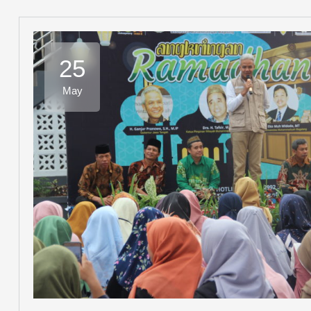
25
May