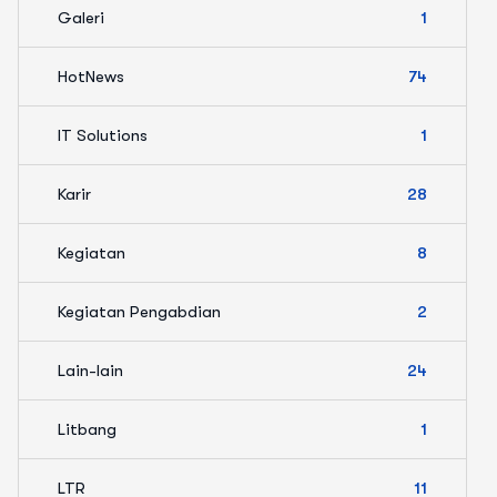
Galeri
1
HotNews
74
IT Solutions
1
Karir
28
Kegiatan
8
Kegiatan Pengabdian
2
Lain-lain
24
Litbang
1
LTR
11