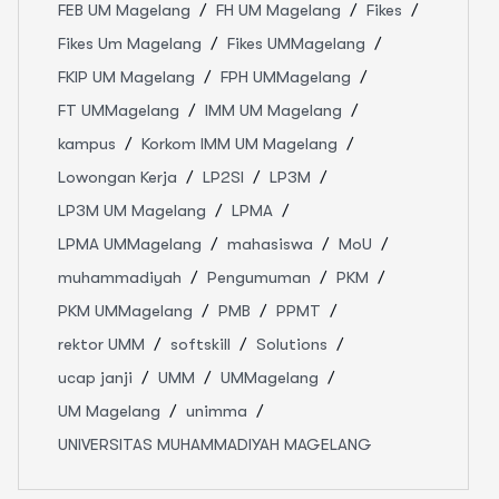
FEB UM Magelang
FH UM Magelang
Fikes
Fikes Um Magelang
Fikes UMMagelang
FKIP UM Magelang
FPH UMMagelang
FT UMMagelang
IMM UM Magelang
kampus
Korkom IMM UM Magelang
Lowongan Kerja
LP2SI
LP3M
LP3M UM Magelang
LPMA
LPMA UMMagelang
mahasiswa
MoU
muhammadiyah
Pengumuman
PKM
PKM UMMagelang
PMB
PPMT
rektor UMM
softskill
Solutions
ucap janji
UMM
UMMagelang
UM Magelang
unimma
UNIVERSITAS MUHAMMADIYAH MAGELANG