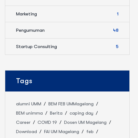
Marketing
1
Pengumuman
48
Startup Consulting
5
Tags
alumni UMM
BEM FEB UMMagelang
BEM unimma
Berita
caping day
Career
COVID 19
Dosen UM Magelang
Download
FAI UM Magelang
feb