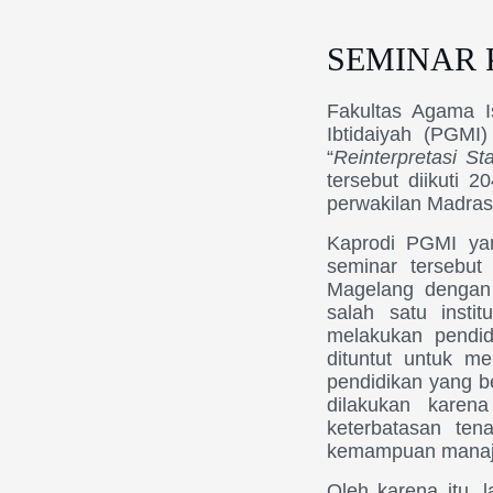
SEMINAR
Fakultas Agama 
Ibtidaiyah (PGM
“
Reinterpretasi St
tersebut diikuti
perwakilan Madras
Kaprodi PGMI yan
seminar tersebut
Magelang dengan
salah satu insti
melakukan pendid
dituntut untuk m
pendidikan yang be
dilakukan karen
keterbatasan ten
kemampuan manaje
Oleh karena itu, 