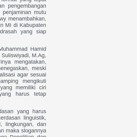
iran pengembangan
i penjaminan mutu
Ahwy menambahkan,
n MI di Kabupaten
drasah yang siap
Muhammad Hamid
uliswiyadi, M.Ag,
inya mengatakan,
 menegaskan, meski
lisasi agar sesuai
amping mengikuti
ang memiliki ciri
yang harus tetap
rdasan yang harus
rdasan linguistik,
al, lingkungan, dan
ikan maka slogannya