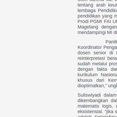
tentang arah keu
lembaga Pendidik
pendidikan yang 
Prodi PGMI FAI U
Magelang dengan
mendampingi MI d
Panitia semin
Koordinator Peng
dosen senior di
reinterpretasi be
sudah melalui pro
dengan fakta da
kurikulum Nasion
khusus dari Kem
dioptimalkan,” un
Suliswiyadi dala
dikembangkan dala
matematis logis, r
eksistensial. “jik