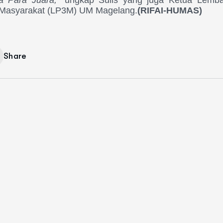
a Para Juara,
” ungkap Sulis yang juga Ketua Lemba
Masyarakat (LP3M) UM Magelang.
(RIFAI-HUMAS)
Share