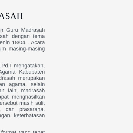
ASAH
an Guru Madrasah
asah dengan tema
Senin 18/04 . Acara
lum masing-masing
.Pd.I mengatakan,
n Agama Kabupaten
drasah merupakan
kan agama, selain
an lain, madrasah
apat menghasilkan
ersebut masih sulit
a dan prasarana,
ngan keterbatasan
 format yang tepat