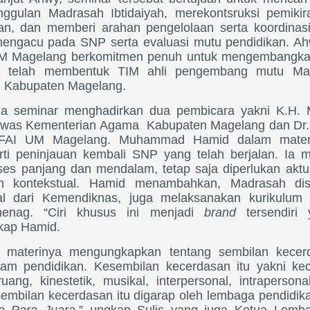
nggulan Madrasah Ibtidaiyah, merekontsruksi pemik
an, dan memberi arahan pengelolaan serta koordinas
mengacu pada SNP serta evaluasi mutu pendidikan. 
M Magelang berkomitmen penuh untuk mengembangka
 telah membentuk TIM ahli pengembang mutu Ma
i Kabupaten Magelang.
ar menghadirkan dua pembicara yakni K.H. 
awas Kementerian Agama Kabupaten Magelang dan Dr. S
 FAI UM Magelang. Muhammad Hamid dalam mater
rarti peninjauan kembali SNP yang telah berjalan. Ia
ses panjang dan mendalam, tetap saja diperlukan aktua
n kontekstual. Hamid menambahkan, Madrasah dis
al dari Kemendiknas, juga melaksanakan kurikulum y
enag. “Ciri khusus ini menjadi
brand
tersendiri 
gkap Hamid.
m materinya mengungkapkan tentang sembilan kece
m pendidikan. Kesembilan kecerdasan itu yakni kece
uang, kinestetik, musikal, interpersonal, intraperson
a sembilan kecerdasan itu digarap oleh lembaga pendid