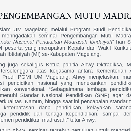
 PENGEMBANGAN MUTU MADR
Islam UM Magelang melalui Program Studi Pendidik
I) menngadakan seminar Pengembangan Mutu Madr
andar Nasional Pendidikan Madrasah Ibtidaiyah
” hari 
 204 peserta yang merupakan Kepala dan Wakil Kuriku
ah Ibtidaiyah (MI) se-Kabupaten Magelang.
g juga sekaligus Ketua panitia Ahwy Oktradiksa, M
 terselenggara atas kerjasama antara Kementeria
 Prodi PGMI UM Magelang. Ahwy menjelaskan, ma
tusi pendidikan nasional yang menekankan pendidi
ikan konvensional. “Sebagaimana lembaga pendidik
emenuhi Standar Nasional Pendidikan (SNP) agar d
rkualitas. Namun, hingga saat ini pencapaian standar t
a keterbatasan dana pendidikan, kelayakan saran
aga pendidik dan tenaga kependidikan, sampai de
men pendidikan madrasah,” tutur Ahwy.
lanjut Ahwy, seminar tersebut bertujuan untuk mencari