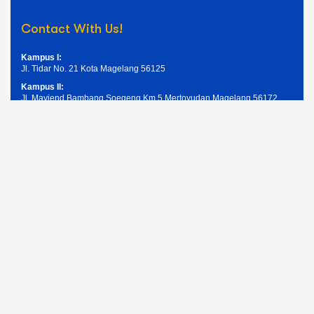
Contact With Us!
Kampus I:
Jl. Tidar No. 21 Kota Magelang 56125
Kampus II:
Jl. Mayjend Bambang Soegeng Km.5 Mertoyudan Magelang 56172
Telpon: (0293) 326945
Email: humas@unimma.ac.id
Services Quick Links
Pendaftaran Mahasiswa Baru
Kemahasiswaan
Layanan Akademik
Layanan Keuangan
Layanan ICT UNIMMA