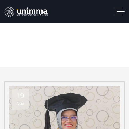
19
Nov