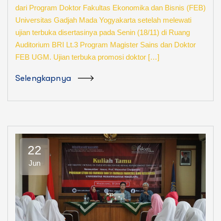
dari Program Doktor Fakultas Ekonomika dan Bisnis (FEB)
Universitas Gadjah Mada Yogyakarta setelah melewati
ujian terbuka disertasinya pada Senin (18/11) di Ruang
Auditorium BRI Lt.3 Program Magister Sains dan Doktor
FEB UGM. Ujian terbuka promosi doktor […]
Selengkapnya
22
Jun