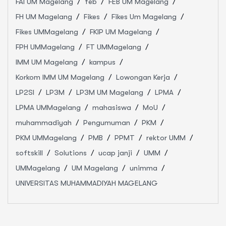
FAI UM Magelang
feb
FEB UM Magelang
FH UM Magelang
Fikes
Fikes Um Magelang
Fikes UMMagelang
FKIP UM Magelang
FPH UMMagelang
FT UMMagelang
IMM UM Magelang
kampus
Korkom IMM UM Magelang
Lowongan Kerja
LP2SI
LP3M
LP3M UM Magelang
LPMA
LPMA UMMagelang
mahasiswa
MoU
muhammadiyah
Pengumuman
PKM
PKM UMMagelang
PMB
PPMT
rektor UMM
softskill
Solutions
ucap janji
UMM
UMMagelang
UM Magelang
unimma
UNIVERSITAS MUHAMMADIYAH MAGELANG