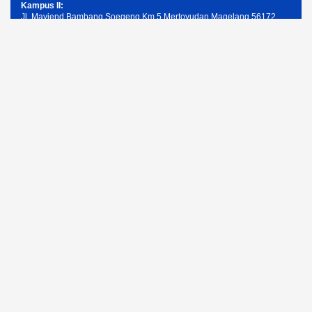
Kampus II:
Jl. Mayjend Bambang Soegeng Km.5 Mertoyudan Magelang 56172
Telpon: (0293) 326945
Email: humas@unimma.ac.id
Services Quick Links
Pendaftaran Mahasiswa Baru
Kemahasiswaan
Layanan Akademik
Layanan Keuangan
Layanan ICT UNIMMA
UNIMMA Berdampak