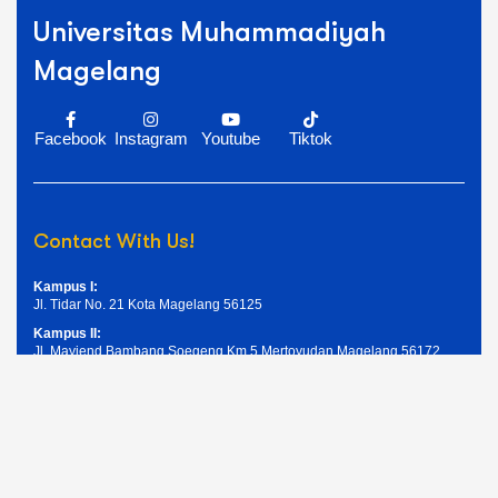
Universitas Muhammadiyah
Magelang
Facebook
Instagram
Youtube
Tiktok
Contact With Us!
Kampus I:
Jl. Tidar No. 21 Kota Magelang 56125
Kampus II:
Jl. Mayjend Bambang Soegeng Km.5 Mertoyudan Magelang 56172
Telpon: (0293) 326945
Email: humas@unimma.ac.id