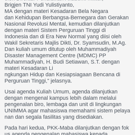
Brigjen TNI Yudi Yulistiyanto,
MA dengan materi Kesadaran
Bela Negara
dan Kehidupan Berbangsa-
Bernegara dan Gerakan
Nasional Revolusi Mental, kemu
dian dilanjutkan
dengan materi
Sistem Perguruan Tinggi di
Indonesia dan di Era New Normal yang diisi o
leh
Wakil Sekretaris Majlis Dik
ti, Dr. Syamsudin, M.Ag.
Dan kuliah umum ditutup oleh Muhammadiyah
Disaster Management Centre (MDMC) PP
Muhammadiyah, H. Budi Setiawan, S.T. dengan
materi Kesadaran Li
ngkungan Hidup dan Kesiapsiaga
an Bencana di
Perguruan Tinggi,” jelasnya.
Usai agenda Kuliah Umum, agenda dilanjutkan
dengan meng
enal kampus lebih dalam melalui
pengenalan biro, lembaga dan unit di lingkungan
UNIMMA agar m
ahasiswa memahami sistem pelaya
nan dan segala fasilitas yang
disediakan.
Pada hari kedua, PKK-Maba dilanjutkan dengan fok
us agenda pengenalan mahasiswa
kepada