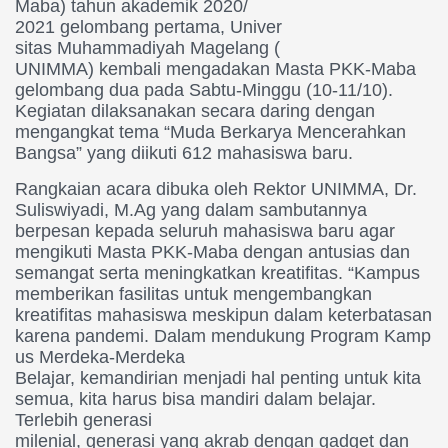
Maba) tahun akademik 2020/
2021 gelombang pertama, Univer
sitas Muhammadiyah Magelang (
UNIMMA) kembali mengadakan Mas
ta PKK-Maba
gelombang dua pada
Sabtu-Minggu (10-11/10).
Kegiatan dilaksanakan secar
a daring dengan
mengangkat tema “Muda Berkarya Mencerahkan
Bangsa” yang diikuti 612 mahasiswa baru.
Rangkaian acara dibuka oleh Re
ktor UNIMMA, Dr.
Suliswiyadi, M
.Ag yang dalam sambutannya
berpesan kepada seluruh mahasis
wa baru agar
mengikuti Masta
PKK-Maba dengan antusias dan
semangat serta meningkatkan krea
tifitas. “Kampus
memberikan fas
ilitas untuk mengembangkan
kreatifitas mahasiswa meskipun dal
am keterbatasan
karena pandemi. Dalam mendukung Program Kamp
us Merdeka-Merdeka
Belajar, kemandirian menjadi h
al penting untuk kita
semua, ki
ta harus bisa mandiri dalam bel
ajar.
Terlebih generasi
milenial, generasi yang akrab dengan
gadget dan