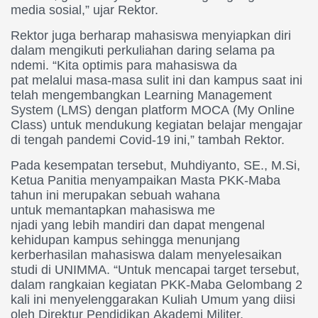
media sosial,” ujar Rektor.
Rektor juga berharap mahasiswa
menyiapkan diri
dalam mengikut
i perkuliahan daring selama pa
ndemi. “Kita optimis para mahasiswa da
pat melalui masa-masa sulit in
i dan kampus saat ini
telah men
gembangkan Learning Management
System (LMS) dengan platform M
OCA (My Online
Class) untuk mendukung kegiata
n belajar mengajar
di tengah pandemi Covid-19 ini,” tambah Rektor.
Pada kesempatan tersebut, Muhdiyant
o, SE., M.Si,
Ketua Panitia
menyampaikan Masta PKK-Maba
tahun ini merupakan sebuah wahana
untuk memantapkan mahasiswa me
njadi yang lebih mandiri dan d
apat mengenal
kehidupan kampus
sehingga menunjang
kerberhasila
n mahasiswa dalam menyele
saikan
studi di UNIMMA. “Untuk mencapai target tersebut,
dalam rangkaian kegiata
n PKK-Maba Gelombang 2
kali ini menyelenggarakan Kulia
h Umum yang diisi
oleh Direktur Pendidikan Akademi Militer,