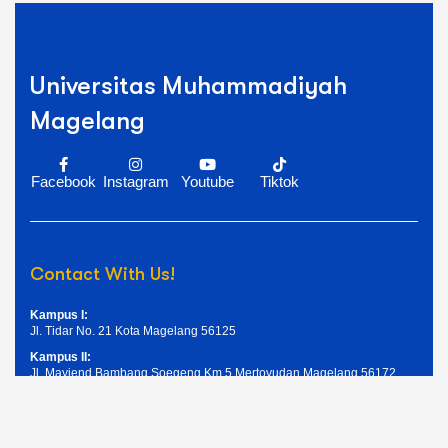
Universitas Muhammadiyah
Magelang
Facebook
Instagram
Youtube
Tiktok
Contact With Us!
Kampus I:
Jl. Tidar No. 21 Kota Magelang 56125
Kampus II:
Jl. Mayjend Bambang Soegeng Km.5 Mertoyudan Magelang 56172
Telpon: (0293) 326945
Email: humas@unimma.ac.id