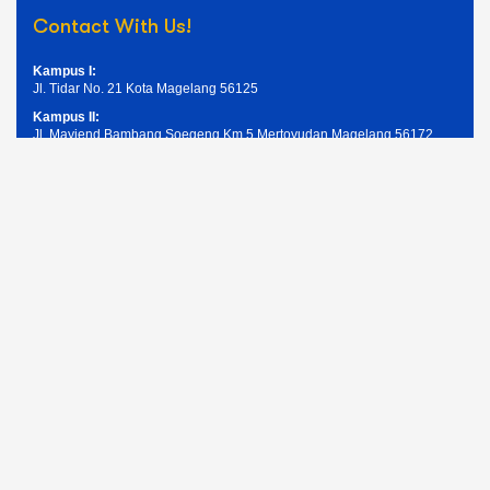
Contact With Us!
Kampus I:
Jl. Tidar No. 21 Kota Magelang 56125
Kampus II:
Jl. Mayjend Bambang Soegeng Km.5 Mertoyudan Magelang 56172
Telpon: (0293) 326945
Email: humas@unimma.ac.id
Services Quick Links
Pendaftaran Mahasiswa Baru
Kemahasiswaan
Layanan Akademik
Layanan Keuangan
Layanan ICT UNIMMA