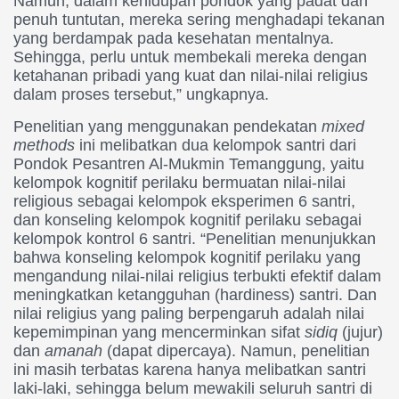
Namun, dalam kehidupan pondok yang padat dan
penuh tuntutan, mereka sering menghadapi tekanan
yang berdampak pada kesehatan mentalnya.
Sehingga, perlu untuk membekali mereka dengan
ketahanan pribadi yang kuat dan nilai-nilai religius
dalam proses tersebut,” ungkapnya.
Penelitian yang menggunakan pendekatan
mixed
methods
ini melibatkan dua kelompok santri dari
Pondok Pesantren Al-Mukmin Temanggung, yaitu
kelompok kognitif perilaku bermuatan nilai-nilai
religious sebagai kelompok eksperimen 6 santri,
dan konseling kelompok kognitif perilaku sebagai
kelompok kontrol 6 santri. “Penelitian menunjukkan
bahwa konseling kelompok kognitif perilaku yang
mengandung nilai-nilai religius terbukti efektif dalam
meningkatkan ketangguhan (hardiness) santri. Dan
nilai religius yang paling berpengaruh adalah nilai
kepemimpinan yang mencerminkan sifat
sidiq
(jujur)
dan
amanah
(dapat dipercaya). Namun, penelitian
ini masih terbatas karena hanya melibatkan santri
laki-laki, sehingga belum mewakili seluruh santri di